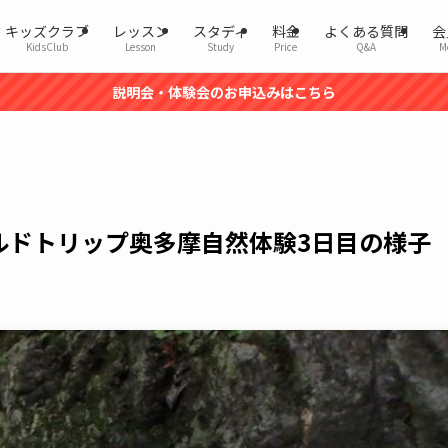
キッズクラブ
レッスン
スタディ
料金
よくある質問
会
KidsClub
Lesson
Study
Price
Q&A
M
説明会・体験会のお申込みはこちら
ルドトリップ奥多摩自然体験3日目の様子