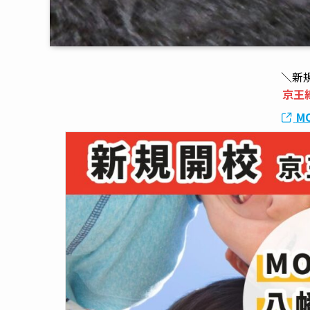
＼新
京王
M