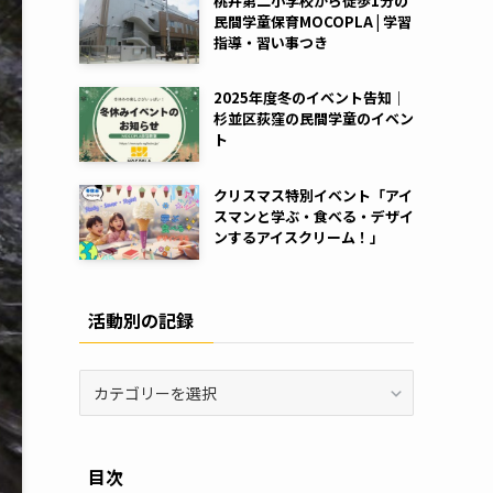
桃井第二小学校から徒歩1分の
民間学童保育MOCOPLA | 学習
指導・習い事つき
2025年度冬のイベント告知｜
杉並区荻窪の民間学童のイベン
ト
クリスマス特別イベント「アイ
スマンと学ぶ・食べる・デザイ
ンするアイスクリーム！」
活動別の記録
活
動
別
の
目次
記