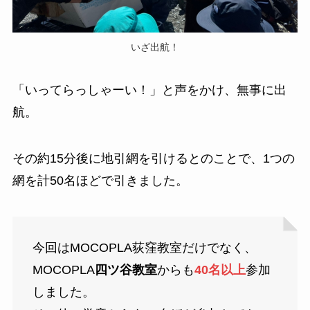
いざ出航！
「いってらっしゃーい！」と声をかけ、無事に出
航。
その約15分後に地引網を引けるとのことで、1つの
網を計50名ほどで引きました。
今回はMOCOPLA荻窪教室だけでなく、
MOCOPLA
四ツ谷教室
からも
40名以上
参加
しました。