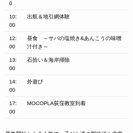
0
10:
出航＆地引網体験
00
12:
昼食 ～サバの塩焼き&あんこうの味噌
00
汁付き～
13:
石拾い＆海岸掃除
00
14:
外遊び
00
17:
MOCOPLA荻窪教室到着
00