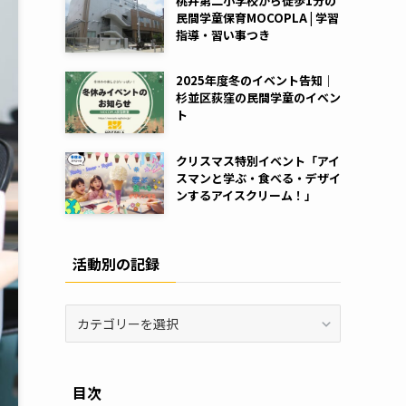
桃井第二小学校から徒歩1分の
民間学童保育MOCOPLA | 学習
指導・習い事つき
2025年度冬のイベント告知｜
杉並区荻窪の民間学童のイベン
ト
クリスマス特別イベント「アイ
スマンと学ぶ・食べる・デザイ
ンするアイスクリーム！」
活動別の記録
活
動
別
の
目次
記