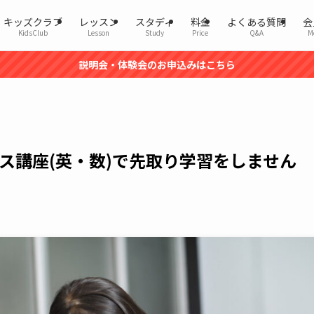
キッズクラブ
レッスン
スタディ
料金
よくある質問
会
KidsClub
Lesson
Study
Price
Q&A
M
説明会・体験会のお申込みはこちら
ス講座(英・数)で先取り学習をしません