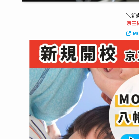
＼新
京王
M