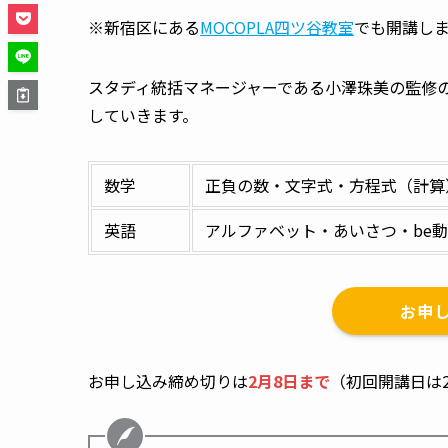
※新宿区にある
MOCOPLA四ツ谷教室
でも開講し
スタディ統括マネージャーである小澤珠美の監修
していきます。
数学
正負の数・文字式・方程式（計算
英語
アルファベット・あいさつ・be
お申
お申し込み締め切りは
2月8日まで
（初回開講日は